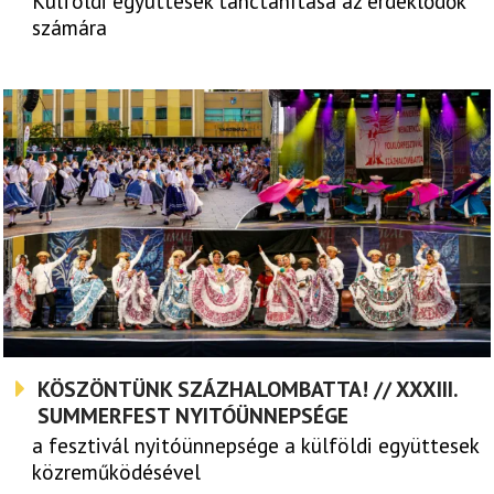
Külföldi együttesek tánctanítása az érdeklődők
számára
KÖSZÖNTÜNK SZÁZHALOMBATTA! // XXXIII.
SUMMERFEST NYITÓÜNNEPSÉGE
a fesztivál nyitóünnepsége a külföldi együttesek
közreműködésével