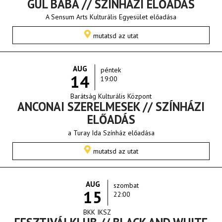
GÜL BABA // SZÍNHÁZI ELŐADÁS
A Sensum Arts Kulturális Egyesület előadása
mutatsd az utat
AUG
péntek
14
19:00
Barátság Kulturális Központ
ANCONAI SZERELMESEK // SZÍNHÁZI
ELŐADÁS
a Turay Ida Színház előadása
mutatsd az utat
AUG
szombat
15
22:00
BKK IKSZ