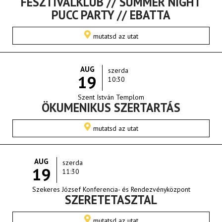
FESZTIVÁLKLUB // SUMMER NIGHT
PUCC PARTY // EBATTA
mutatsd az utat
AUG
szerda
19
10:30
Szent István Templom
ÖKUMENIKUS SZERTARTÁS
mutatsd az utat
AUG
szerda
19
11:30
Szekeres József Konferencia- és Rendezvényközpont
SZERETETASZTAL
mutatsd az utat