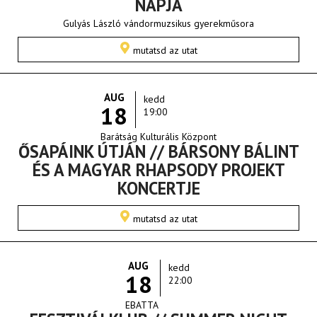
NAPJA
Gulyás László vándormuzsikus gyerekműsora
mutatsd az utat
AUG
kedd
18
19:00
Barátság Kulturális Központ
ŐSAPÁINK ÚTJÁN // BÁRSONY BÁLINT
ÉS A MAGYAR RHAPSODY PROJEKT
KONCERTJE
mutatsd az utat
AUG
kedd
18
22:00
EBATTA