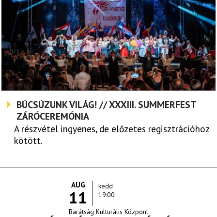
BÚCSÚZUNK VILÁG! // XXXIII. SUMMERFEST
ZÁRÓCEREMÓNIA
A részvétel ingyenes, de előzetes regisztrációhoz
kötött.
AUG
kedd
11
19:00
Barátság Kulturális Központ