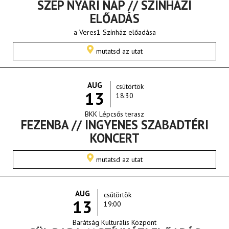
SZÉP NYÁRI NAP // SZÍNHÁZI
ELŐADÁS
a Veres1 Színház előadása
mutatsd az utat
AUG
csütörtök
13
18:30
BKK Lépcsős terasz
FEZENBA // INGYENES SZABADTÉRI
KONCERT
mutatsd az utat
AUG
csütörtök
13
19:00
Barátság Kulturális Központ