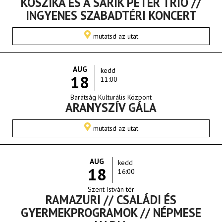
KOSZIKA ÉS A SÁRIK PÉTER TRIÓ //
INGYENES SZABADTÉRI KONCERT
mutatsd az utat
AUG
kedd
18
11:00
Barátság Kulturális Központ
ARANYSZÍV GÁLA
mutatsd az utat
AUG
kedd
18
16:00
Szent István tér
RAMAZURI // CSALÁDI ÉS
GYERMEKPROGRAMOK // NÉPMESE