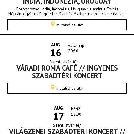
INDIA, INDONÉZIA, URUGUAY
Görögország, India, Indonézia, Uruguay, valamint a Forrás
Néptáncegyüttes Független Színház és Ritmusa zenekar előadása
mutatsd az utat
AUG
vasárnap
16
20:30
Szent István tér
VÁRADI ROMA CAFÉ // INGYENES
SZABADTÉRI KONCERT
mutatsd az utat
AUG
hétfő
17
18:00
Szent István tér
VILÁGZENEI SZABADTÉRI KONCERT //