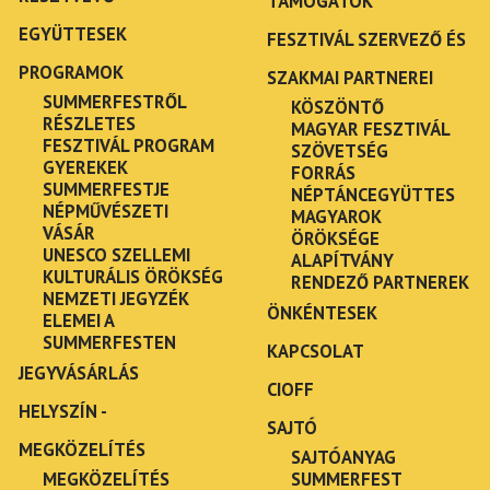
TÁMOGATÓK
EGYÜTTESEK
FESZTIVÁL SZERVEZŐ ÉS
PROGRAMOK
SZAKMAI PARTNEREI
SUMMERFESTRŐL
KÖSZÖNTŐ
RÉSZLETES
MAGYAR FESZTIVÁL
FESZTIVÁL PROGRAM
SZÖVETSÉG
GYEREKEK
FORRÁS
SUMMERFESTJE
NÉPTÁNCEGYÜTTES
NÉPMŰVÉSZETI
MAGYAROK
VÁSÁR
ÖRÖKSÉGE
UNESCO SZELLEMI
ALAPÍTVÁNY
KULTURÁLIS ÖRÖKSÉG
RENDEZŐ PARTNEREK
NEMZETI JEGYZÉK
ÖNKÉNTESEK
ELEMEI A
SUMMERFESTEN
KAPCSOLAT
JEGYVÁSÁRLÁS
CIOFF
HELYSZÍN -
SAJTÓ
MEGKÖZELÍTÉS
SAJTÓANYAG
MEGKÖZELÍTÉS
SUMMERFEST