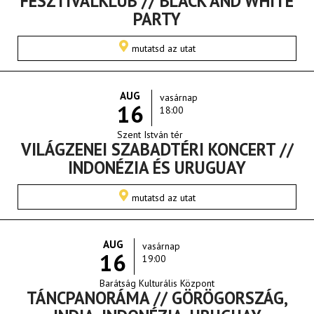
FESZTIVÁLKLUB // BLACK AND WHITE
PARTY
mutatsd az utat
AUG
vasárnap
16
18:00
Szent István tér
VILÁGZENEI SZABADTÉRI KONCERT //
INDONÉZIA ÉS URUGUAY
mutatsd az utat
AUG
vasárnap
16
19:00
Barátság Kulturális Központ
TÁNCPANORÁMA // GÖRÖGORSZÁG,