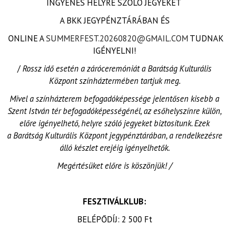
INGYENES HELYRE SZÓLÓ JEGYEKET
A BKK JEGYPÉNZTÁRÁBAN ÉS
ONLINE A
SUMMERFEST.20260820@GMAIL.COM
TUDNAK
IGÉNYELNI!
/
Rossz idő esetén a záróceremóniát a Barátság Kulturális
Központ színháztermében tartjuk meg.
Mivel a színházterem befogadóképessége jelentősen kisebb a
Szent István tér befogadóképességénél, az esőhelyszínre külön,
előre igényelhető, helyre szóló jegyeket biztosítunk. Ezek
a Barátság Kulturális Központ jegypénztárában, a rendelkezésre
álló készlet erejéig igényelhetők.
Megértésüket előre is köszönjük! /
FESZTIVÁLKLUB:
BELÉPŐDÍJ: 2 500 Ft