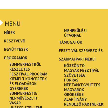
MENÜ
MENEKÜLÉSI
HÍREK
ÚTVONAL
RÉSZTVEVŐ
TÁMOGATÓK
EGYÜTTESEK
FESZTIVÁL SZERVEZŐ ÉS
PROGRAMOK
SZAKMAI PARTNEREI
SUMMERFESTRŐL
KÖSZÖNTŐ
RÉSZLETES
MAGYAR FESZTIVÁL
FESZTIVÁL PROGRAM
SZÖVETSÉG
KIEMELT KONCERTEK
FORRÁS
ÉS ELŐADÁSOK
NÉPTÁNCEGYÜTTES
GYEREKEK
MAGYAROK
SUMMERFESTJE
ÖRÖKSÉGE
NÉPMŰVÉSZETI
ALAPÍTVÁNY
VÁSÁR
RENDEZŐ PARTNEREK
UNESCO SZELLEMI