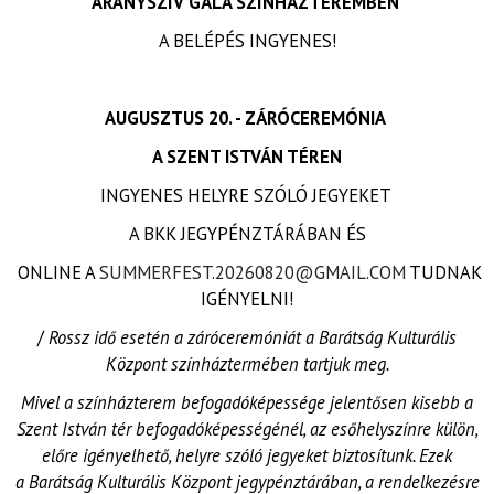
ARANYSZÍV GÁLA SZÍNHÁZTEREMBEN
A BELÉPÉS INGYENES!
AUGUSZTUS 20. - ZÁRÓCEREMÓNIA
A SZENT ISTVÁN TÉREN
INGYENES HELYRE SZÓLÓ JEGYEKET
A BKK JEGYPÉNZTÁRÁBAN ÉS
ONLINE A
SUMMERFEST.20260820@GMAIL.COM
TUDNAK
IGÉNYELNI!
/
Rossz idő esetén a záróceremóniát a Barátság Kulturális
Központ színháztermében tartjuk meg.
Mivel a színházterem befogadóképessége jelentősen kisebb a
Szent István tér befogadóképességénél, az esőhelyszínre külön,
előre igényelhető, helyre szóló jegyeket biztosítunk. Ezek
a Barátság Kulturális Központ jegypénztárában, a rendelkezésre