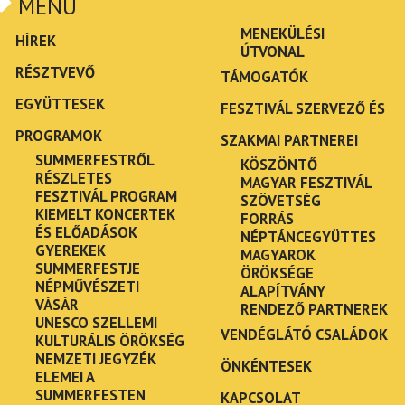
MENÜ
MENEKÜLÉSI
HÍREK
ÚTVONAL
RÉSZTVEVŐ
TÁMOGATÓK
EGYÜTTESEK
FESZTIVÁL SZERVEZŐ ÉS
PROGRAMOK
SZAKMAI PARTNEREI
SUMMERFESTRŐL
KÖSZÖNTŐ
RÉSZLETES
MAGYAR FESZTIVÁL
FESZTIVÁL PROGRAM
SZÖVETSÉG
KIEMELT KONCERTEK
FORRÁS
ÉS ELŐADÁSOK
NÉPTÁNCEGYÜTTES
GYEREKEK
MAGYAROK
SUMMERFESTJE
ÖRÖKSÉGE
NÉPMŰVÉSZETI
ALAPÍTVÁNY
VÁSÁR
RENDEZŐ PARTNEREK
UNESCO SZELLEMI
VENDÉGLÁTÓ CSALÁDOK
KULTURÁLIS ÖRÖKSÉG
NEMZETI JEGYZÉK
ÖNKÉNTESEK
ELEMEI A
SUMMERFESTEN
KAPCSOLAT