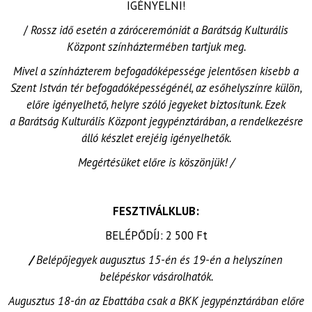
IGÉNYELNI!
/
Rossz idő esetén a záróceremóniát a Barátság Kulturális
Központ színháztermében tartjuk meg.
Mivel a színházterem befogadóképessége jelentősen kisebb a
Szent István tér befogadóképességénél, az esőhelyszínre külön,
előre igényelhető, helyre szóló jegyeket biztosítunk. Ezek
a Barátság Kulturális Központ jegypénztárában, a rendelkezésre
álló készlet erejéig igényelhetők.
Megértésüket előre is köszönjük! /
FESZTIVÁLKLUB:
BELÉPŐDÍJ: 2 500 Ft
/
Belépőjegyek augusztus 15-én és 19-én a helyszínen
belépéskor vásárolhatók.
Augusztus 18-án az Ebattába csak a BKK jegypénztárában előre