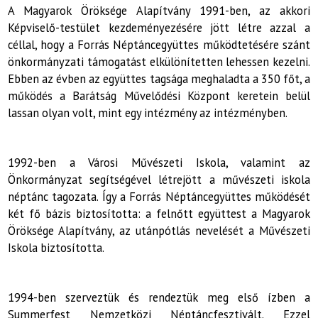
A Magyarok Öröksége Alapítvány 1991-ben, az akkori
Képviselő-testület kezdeményezésére jött létre azzal a
céllal, hogy a Forrás Néptáncegyüttes működtetésére szánt
önkormányzati támogatást elkülönítetten lehessen kezelni.
Ebben az évben az együttes tagsága meghaladta a 350 főt, a
működés a Barátság Művelődési Központ keretein belül
lassan olyan volt, mint egy intézmény az intézményben.
1992-ben a Városi Művészeti Iskola, valamint az
Önkormányzat segítségével létrejött a művészeti iskola
néptánc tagozata. Így a Forrás Néptáncegyüttes működését
két fő bázis biztosította: a felnőtt együttest a Magyarok
Öröksége Alapítvány, az utánpótlás nevelését a Művészeti
Iskola biztosította.
1994-ben szerveztük és rendeztük meg első ízben a
Summerfest Nemzetközi Néptáncfesztivált. Ezzel