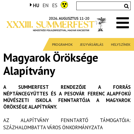
HU
EN
ES
PROGRAMOK
JEGYVÁSÁRLÁS
HELYSZÍNEK
Magyarok Öröksége
Alapítvány
A SUMMERFEST RENDEZŐJE A FORRÁS
NÉPTÁNCEGYÜTTES ÉS A PESOVÁR FERENC ALAPFOKÚ
MŰVÉSZETI ISKOLA FENNTARTÓJA A MAGYAROK
ÖRÖKSÉGE ALAPÍTVÁNY.
AZ ALAPÍTVÁNY FENNTARTÓ TÁMOGATÓJA:
SZÁZHALOMBATTA VÁROS ÖNKORMÁNYZATA