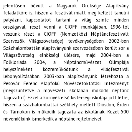
jelentősen bővült a Magyarok Öröksége Alapítvány
feladatköre is, hiszen a fesztivál miatt meg kellett tanulni
pályázni, kapcsolatot tartani a világ szinte minden
országával, részt venni a CIOFF munkájában. 1996-tól
veszünk részt a CIOFF (Nemzetközi Néptáncfesztivált
Szervezők Világszövetsége) tevékenységében. 2002-ben
Százhalombattán alapítványunk szervezésében került sor a
Világszövetség elnökségi ülésére, majd 2004-ben a
Folkloriada 2004, a Néptáncművészet Olimpiája
helyszíneként közreműködtünk a világfesztivál
lebonyolításában. 2003-ban alapítványunk létrehozta a
Pesovár Ferenc Alapfokú Művészetoktatási Intézményt
(megszüntetve a művészeti iskolában működő néptánc
tagozatot). Ezzel a környék első kistérségi iskolája jött létre,
hiszen a százhalombattai székhely mellett Diósdon, Érden
és Tárnokon is működik tagozata az iskolának. Közel 500
növendékünk ismerkedik a néptánc rejtelmeivel.