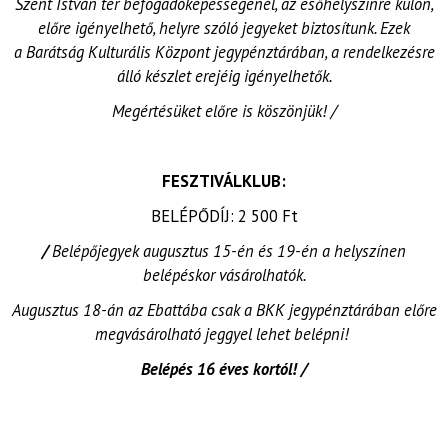
Szent István tér befogadóképességénél, az esőhelyszínre külön,
előre igényelhető, helyre szóló jegyeket biztosítunk. Ezek
a Barátság Kulturális Központ jegypénztárában, a rendelkezésre
álló készlet erejéig igényelhetők.
Megértésüket előre is köszönjük! /
FESZTIVÁLKLUB:
BELÉPŐDÍJ: 2 500 Ft
/
Belépőjegyek augusztus 15-én és 19-én a helyszínen
belépéskor vásárolhatók.
Augusztus 18-án az Ebattába csak a BKK jegypénztárában előre
megvásárolható jeggyel lehet belépni!
Belépés 16 éves kortól! /