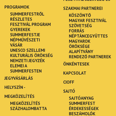
PROGRAMOK
SZAKMAI PARTNEREI
SUMMERFESTRŐL
KÖSZÖNTŐ
RÉSZLETES
MAGYAR FESZTIVÁL
FESZTIVÁL PROGRAM
SZÖVETSÉG
GYEREKEK
FORRÁS
SUMMERFESTJE
NÉPTÁNCEGYÜTTES
NÉPMŰVÉSZETI
MAGYAROK
VÁSÁR
ÖRÖKSÉGE
UNESCO SZELLEMI
ALAPÍTVÁNY
KULTURÁLIS ÖRÖKSÉG
RENDEZŐ PARTNEREK
NEMZETI JEGYZÉK
ÖNKÉNTESEK
ELEMEI A
SUMMERFESTEN
KAPCSOLAT
JEGYVÁSÁRLÁS
CIOFF
HELYSZÍN -
SAJTÓ
MEGKÖZELÍTÉS
SAJTÓANYAG
MEGKÖZELÍTÉS
SUMMERFEST
SZÁZHALOMBATTA
ÉRDEKESSÉGEK
BESZÁMOLÓK