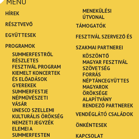
MENÜ
MENEKÜLÉSI
HÍREK
ÚTVONAL
RÉSZTVEVŐ
TÁMOGATÓK
EGYÜTTESEK
FESZTIVÁL SZERVEZŐ ÉS
PROGRAMOK
SZAKMAI PARTNEREI
SUMMERFESTRŐL
KÖSZÖNTŐ
RÉSZLETES
MAGYAR FESZTIVÁL
FESZTIVÁL PROGRAM
SZÖVETSÉG
KIEMELT KONCERTEK
FORRÁS
ÉS ELŐADÁSOK
NÉPTÁNCEGYÜTTES
GYEREKEK
MAGYAROK
SUMMERFESTJE
ÖRÖKSÉGE
NÉPMŰVÉSZETI
ALAPÍTVÁNY
VÁSÁR
RENDEZŐ PARTNEREK
UNESCO SZELLEMI
VENDÉGLÁTÓ CSALÁDOK
KULTURÁLIS ÖRÖKSÉG
NEMZETI JEGYZÉK
ÖNKÉNTESEK
ELEMEI A
SUMMERFESTEN
KAPCSOLAT