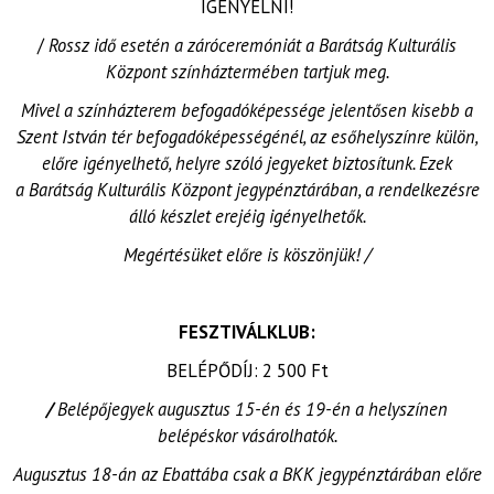
IGÉNYELNI!
/
Rossz idő esetén a záróceremóniát a Barátság Kulturális
Központ színháztermében tartjuk meg.
Mivel a színházterem befogadóképessége jelentősen kisebb a
Szent István tér befogadóképességénél, az esőhelyszínre külön,
előre igényelhető, helyre szóló jegyeket biztosítunk. Ezek
a Barátság Kulturális Központ jegypénztárában, a rendelkezésre
álló készlet erejéig igényelhetők.
Megértésüket előre is köszönjük! /
FESZTIVÁLKLUB:
BELÉPŐDÍJ: 2 500 Ft
/
Belépőjegyek augusztus 15-én és 19-én a helyszínen
belépéskor vásárolhatók.
Augusztus 18-án az Ebattába csak a BKK jegypénztárában előre