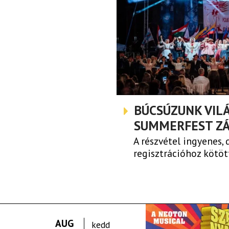
BÚCSÚZUNK VILÁG!
SUMMERFEST Z
A részvétel ingyenes, 
regisztrációhoz kötöt
AUG
kedd