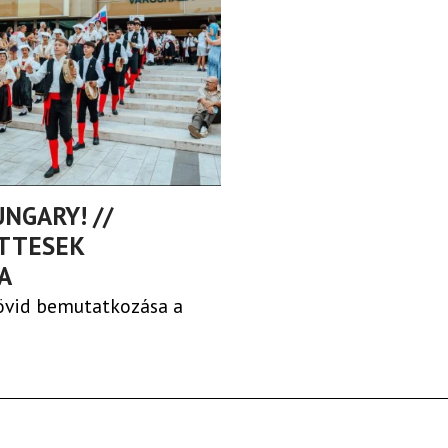
NGARY! //
TTESEK
A
rövid bemutatkozása a