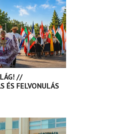
ÁG! //
S ÉS FELVONULÁS