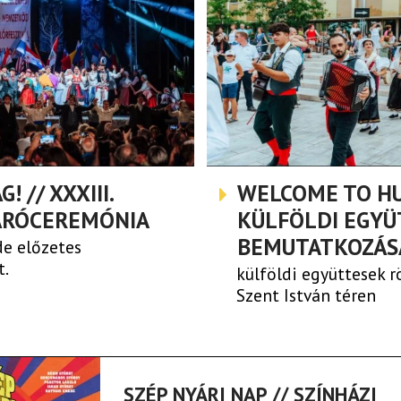
 // XXXIII.
WELCOME TO HU
ÁRÓCEREMÓNIA
KÜLFÖLDI EGYÜ
BEMUTATKOZÁS
de előzetes
t.
külföldi együttesek 
Szent István téren
SZÉP NYÁRI NAP // SZÍNHÁZI