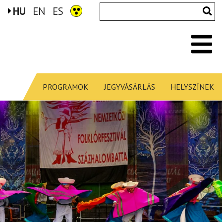
HU
EN
ES
PROGRAMOK
JEGYVÁSÁRLÁS
HELYSZÍNEK