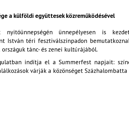
ége a külföldi együttesek közreműködésével
t nyitóünnepségén ünnepélyesen is kezdet
nt István téri fesztiválszínpadon bemutatkoznak
t országuk tánc- és zenei kultúrájából.
ulatban indítja el a Summerfest napjait: színe
alálkozások várják a közönséget Százhalombatta 