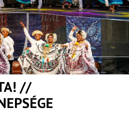
A! //
NNEPSÉGE