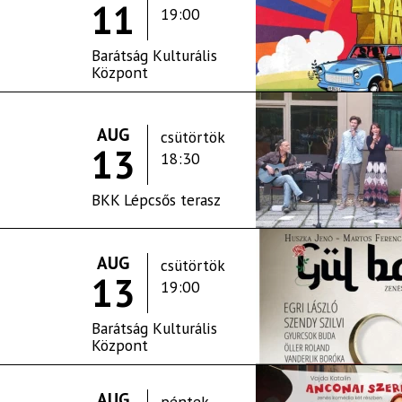
11
19:00
Barátság Kulturális
Központ
AUG
csütörtök
13
18:30
BKK Lépcsős terasz
AUG
csütörtök
13
19:00
Barátság Kulturális
Központ
AUG
péntek