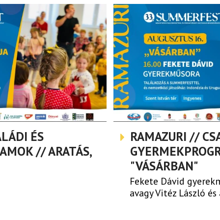
ALÁDI ÉS
RAMAZURI // CS
MOK // ARATÁS,
GYERMEKPROGR
"VÁSÁRBAN"
Fekete Dávid gyerekm
avagy Vitéz László és