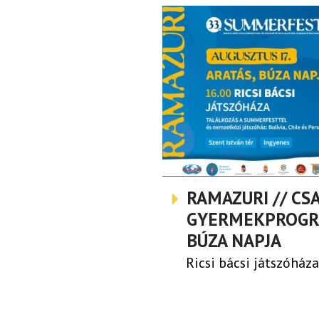
RAMAZURI // CS
GYERMEKPROGRA
BÚZA NAPJA
Ricsi bácsi játszóháza