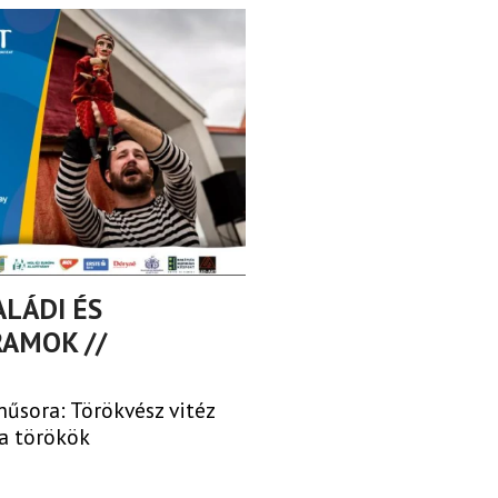
ALÁDI ÉS
AMOK //
űsora: Törökvész vitéz
 a törökök