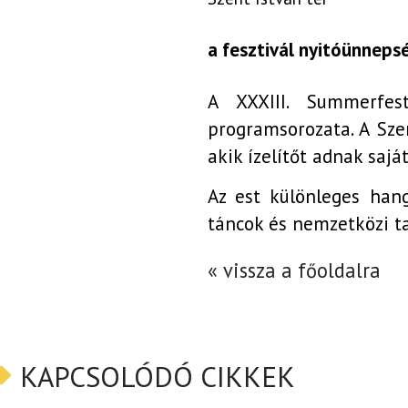
a fesztivál nyitóünneps
A XXXIII. Summerfes
programsorozata. A Sze
akik ízelítőt adnak sajá
Az est különleges hang
táncok és nemzetközi t
« vissza a főoldalra
KAPCSOLÓDÓ CIKKEK