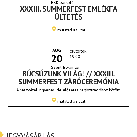
BKK parkoló
XXXIII. SUMMERFEST EMLÉKFA
ÜLTETÉS
mutatsd az utat
AUG
csütörtök
20
19:00
Szent István tér
BÚCSÚZUNK VILÁG! // XXXIII.
SUMMERFEST ZÁRÓCEREMÓNIA
A részvétel ingyenes, de előzetes regisztrációhoz kötött.
mutatsd az utat
JEGYVÁSÁRLÁS