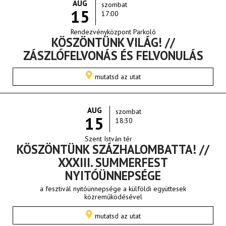
AUG
szombat
15
17:00
Rendezvényközpont Parkoló
KÖSZÖNTÜNK VILÁG! //
ZÁSZLÓFELVONÁS ÉS FELVONULÁS
mutatsd az utat
AUG
szombat
15
18:30
Szent István tér
KÖSZÖNTÜNK SZÁZHALOMBATTA! //
XXXIII. SUMMERFEST
NYITÓÜNNEPSÉGE
a fesztivál nyitóünnepsége a külföldi együttesek
közreműködésével
mutatsd az utat