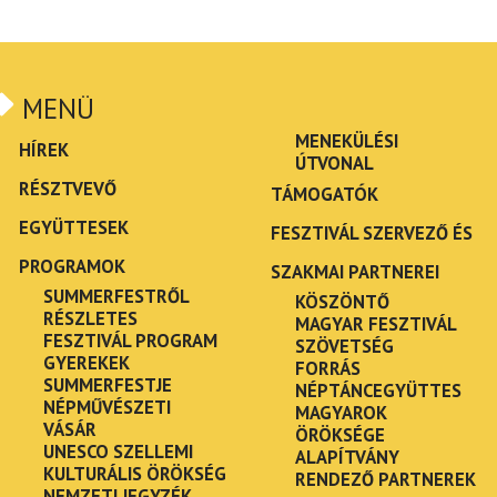
MENÜ
MENEKÜLÉSI
HÍREK
ÚTVONAL
RÉSZTVEVŐ
TÁMOGATÓK
EGYÜTTESEK
FESZTIVÁL SZERVEZŐ ÉS
PROGRAMOK
SZAKMAI PARTNEREI
SUMMERFESTRŐL
KÖSZÖNTŐ
RÉSZLETES
MAGYAR FESZTIVÁL
FESZTIVÁL PROGRAM
SZÖVETSÉG
GYEREKEK
FORRÁS
SUMMERFESTJE
NÉPTÁNCEGYÜTTES
NÉPMŰVÉSZETI
MAGYAROK
VÁSÁR
ÖRÖKSÉGE
UNESCO SZELLEMI
ALAPÍTVÁNY
KULTURÁLIS ÖRÖKSÉG
RENDEZŐ PARTNEREK
NEMZETI JEGYZÉK