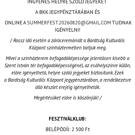
INGYENES HELYRE SZÓLÓ JEGYEKET
A BKK JEGYPÉNZTÁRÁBAN ÉS
ONLINE A
SUMMERFEST.20260820@GMAIL.COM
TUDNAK
IGÉNYELNI!
/
Rossz idő esetén a záróceremóniát a Barátság Kulturális
Központ színháztermében tartjuk meg.
Mivel a színházterem befogadóképessége jelentősen kisebb a
Szent István tér befogadóképességénél, az esőhelyszínre külön,
előre igényelhető, helyre szóló jegyeket biztosítunk. Ezek
a Barátság Kulturális Központ jegypénztárában, a rendelkezésre
álló készlet erejéig igényelhetők.
Megértésüket előre is köszönjük! /
FESZTIVÁLKLUB:
BELÉPŐDÍJ: 2 500 Ft