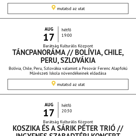
mutatsd az utat
AUG
hétfő
17
19:00
Barátság Kulturális Központ
TÁNCPANORÁMA // BOLÍVIA, CHILE,
PERU, SZLOVÁKIA
Bolívia, Chile, Peru, Szlovákia valamint a Pesovár Ferenc Alapfokú
Művészeti Iskola növendékeinek előadása
mutatsd az utat
AUG
hétfő
17
20:30
Barátság Kulturális Központ
KOSZIKA ÉS A SÁRIK PÉTER TRIÓ //
INGYENES SZABADTÉRI KONCERT