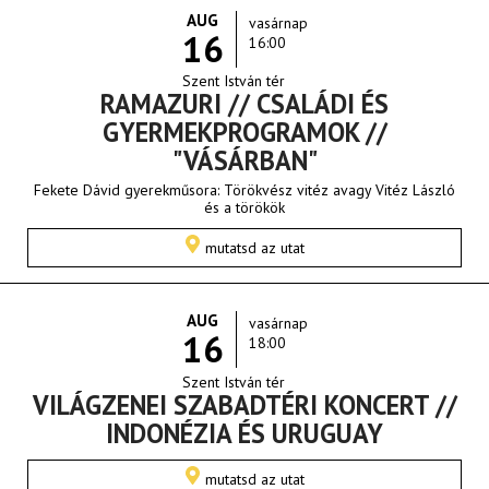
AUG
vasárnap
16
16:00
Szent István tér
RAMAZURI // CSALÁDI ÉS
GYERMEKPROGRAMOK //
"VÁSÁRBAN"
Fekete Dávid gyerekműsora: Törökvész vitéz avagy Vitéz László
és a törökök
mutatsd az utat
AUG
vasárnap
16
18:00
Szent István tér
VILÁGZENEI SZABADTÉRI KONCERT //
INDONÉZIA ÉS URUGUAY
mutatsd az utat