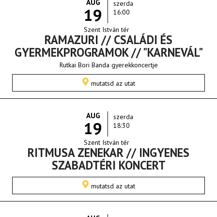
AUG
szerda
19
16:00
Szent István tér
RAMAZURI // CSALÁDI ÉS
GYERMEKPROGRAMOK // "KARNEVÁL"
Rutkai Bori Banda gyerekkoncertje
mutatsd az utat
AUG
szerda
19
18:30
Szent István tér
RITMUSA ZENEKAR // INGYENES
SZABADTÉRI KONCERT
mutatsd az utat