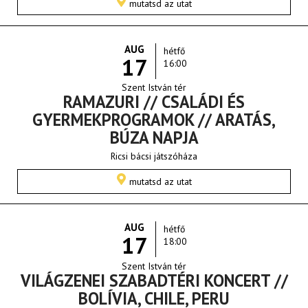
mutatsd az utat
AUG
hétfő
17
16:00
Szent István tér
RAMAZURI // CSALÁDI ÉS
GYERMEKPROGRAMOK // ARATÁS,
BÚZA NAPJA
Ricsi bácsi játszóháza
mutatsd az utat
AUG
hétfő
17
18:00
Szent István tér
VILÁGZENEI SZABADTÉRI KONCERT //
BOLÍVIA, CHILE, PERU