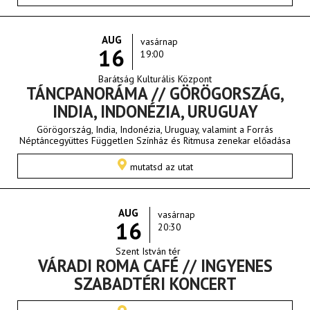
AUG
vasárnap
16
19:00
Barátság Kulturális Központ
TÁNCPANORÁMA // GÖRÖGORSZÁG,
INDIA, INDONÉZIA, URUGUAY
Görögország, India, Indonézia, Uruguay, valamint a Forrás
Néptáncegyüttes Független Színház és Ritmusa zenekar előadása
mutatsd az utat
AUG
vasárnap
16
20:30
Szent István tér
VÁRADI ROMA CAFÉ // INGYENES
SZABADTÉRI KONCERT