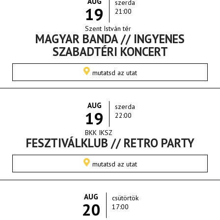
AUG
szerda
19
21:00
Szent István tér
MAGYAR BANDA // INGYENES
SZABADTÉRI KONCERT
mutatsd az utat
AUG
szerda
19
22:00
BKK IKSZ
FESZTIVÁLKLUB // RETRO PARTY
mutatsd az utat
AUG
csütörtök
20
17:00