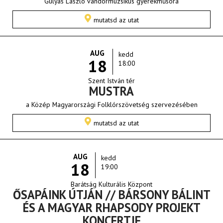
Gulyás László vándormuzsikus gyerekműsora
mutatsd az utat
AUG
kedd
18
18:00
Szent István tér
MUSTRA
a Közép Magyarországi Folklórszövetség szervezésében
mutatsd az utat
AUG
kedd
18
19:00
Barátság Kulturális Központ
ŐSAPÁINK ÚTJÁN // BÁRSONY BÁLINT
ÉS A MAGYAR RHAPSODY PROJEKT
KONCERTJE