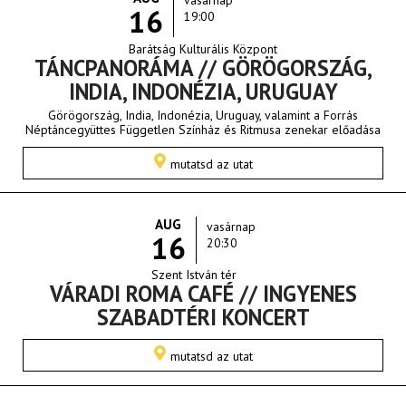
vasárnap
16
19:00
Barátság Kulturális Központ
TÁNCPANORÁMA // GÖRÖGORSZÁG,
INDIA, INDONÉZIA, URUGUAY
Görögország, India, Indonézia, Uruguay, valamint a Forrás
Néptáncegyüttes Független Színház és Ritmusa zenekar előadása
mutatsd az utat
AUG
vasárnap
16
20:30
Szent István tér
VÁRADI ROMA CAFÉ // INGYENES
SZABADTÉRI KONCERT
mutatsd az utat