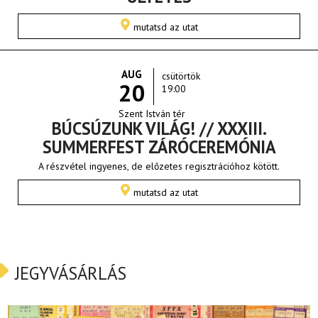
mutatsd az utat
AUG
csütörtök
20
19:00
Szent István tér
BÚCSÚZUNK VILÁG! // XXXIII.
SUMMERFEST ZÁRÓCEREMÓNIA
A részvétel ingyenes, de előzetes regisztrációhoz kötött.
mutatsd az utat
JEGYVÁSÁRLÁS