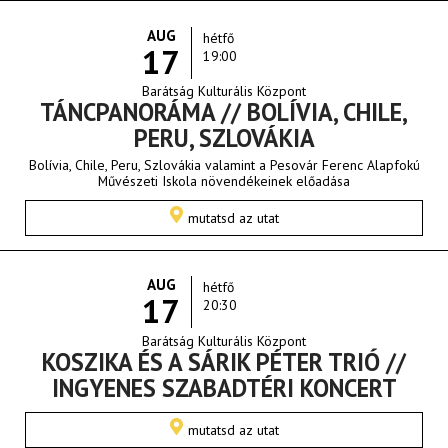
AUG
hétfő
17
19:00
Barátság Kulturális Központ
TÁNCPANORÁMA // BOLÍVIA, CHILE,
PERU, SZLOVÁKIA
Bolívia, Chile, Peru, Szlovákia valamint a Pesovár Ferenc Alapfokú
Művészeti Iskola növendékeinek előadása
mutatsd az utat
AUG
hétfő
17
20:30
Barátság Kulturális Központ
KOSZIKA ÉS A SÁRIK PÉTER TRIÓ //
INGYENES SZABADTÉRI KONCERT
mutatsd az utat