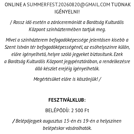
ONLINE A
SUMMERFEST.20260820@GMAIL.COM
TUDNAK
IGÉNYELNI!
/
Rossz idő esetén a záróceremóniát a Barátság Kulturális
Központ színháztermében tartjuk meg.
Mivel a színházterem befogadóképessége jelentősen kisebb a
Szent István tér befogadóképességénél, az esőhelyszínre külön,
előre igényelhető, helyre szóló jegyeket biztosítunk. Ezek
a Barátság Kulturális Központ jegypénztárában, a rendelkezésre
álló készlet erejéig igényelhetők.
Megértésüket előre is köszönjük! /
FESZTIVÁLKLUB:
BELÉPŐDÍJ: 2 500 Ft
/
Belépőjegyek augusztus 15-én és 19-én a helyszínen
belépéskor vásárolhatók.