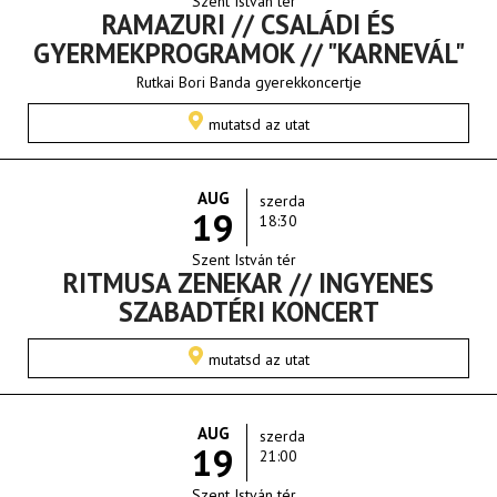
Szent István tér
RAMAZURI // CSALÁDI ÉS
GYERMEKPROGRAMOK // "KARNEVÁL"
Rutkai Bori Banda gyerekkoncertje
mutatsd az utat
AUG
szerda
19
18:30
Szent István tér
RITMUSA ZENEKAR // INGYENES
SZABADTÉRI KONCERT
mutatsd az utat
AUG
szerda
19
21:00
Szent István tér