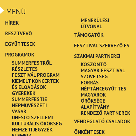
MENÜ
MENEKÜLÉSI
HÍREK
ÚTVONAL
RÉSZTVEVŐ
TÁMOGATÓK
EGYÜTTESEK
FESZTIVÁL SZERVEZŐ ÉS
PROGRAMOK
SZAKMAI PARTNEREI
SUMMERFESTRŐL
KÖSZÖNTŐ
RÉSZLETES
MAGYAR FESZTIVÁL
FESZTIVÁL PROGRAM
SZÖVETSÉG
KIEMELT KONCERTEK
FORRÁS
ÉS ELŐADÁSOK
NÉPTÁNCEGYÜTTES
GYEREKEK
MAGYAROK
SUMMERFESTJE
ÖRÖKSÉGE
NÉPMŰVÉSZETI
ALAPÍTVÁNY
VÁSÁR
RENDEZŐ PARTNEREK
UNESCO SZELLEMI
VENDÉGLÁTÓ CSALÁDOK
KULTURÁLIS ÖRÖKSÉG
NEMZETI JEGYZÉK
ÖNKÉNTESEK
ELEMEI A