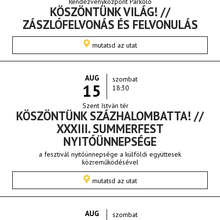
Rendezvényközpont Parkoló
KÖSZÖNTÜNK VILÁG! //
ZÁSZLÓFELVONÁS ÉS FELVONULÁS
mutatsd az utat
AUG
szombat
15
18:30
Szent István tér
KÖSZÖNTÜNK SZÁZHALOMBATTA! //
XXXIII. SUMMERFEST
NYITÓÜNNEPSÉGE
a fesztivál nyitóünnepsége a külföldi együttesek
közreműködésével
mutatsd az utat
AUG
szombat