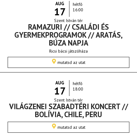
AUG
hétfő
17
16:00
Szent István tér
RAMAZURI // CSALÁDI ÉS
GYERMEKPROGRAMOK // ARATÁS,
BÚZA NAPJA
Ricsi bácsi játszóháza
mutatsd az utat
AUG
hétfő
17
18:00
Szent István tér
VILÁGZENEI SZABADTÉRI KONCERT //
BOLÍVIA, CHILE, PERU
mutatsd az utat