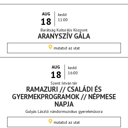
AUG
kedd
18
11:00
Barátság Kulturális Központ
ARANYSZÍV GÁLA
mutatsd az utat
AUG
kedd
18
16:00
Szent István tér
RAMAZURI // CSALÁDI ÉS
GYERMEKPROGRAMOK // NÉPMESE
NAPJA
Gulyás László vándormuzsikus gyerekműsora
mutatsd az utat