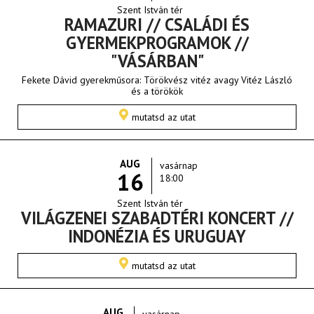
Szent István tér
RAMAZURI // CSALÁDI ÉS
GYERMEKPROGRAMOK //
"VÁSÁRBAN"
Fekete Dávid gyerekműsora: Törökvész vitéz avagy Vitéz László
és a törökök
mutatsd az utat
AUG
vasárnap
16
18:00
Szent István tér
VILÁGZENEI SZABADTÉRI KONCERT //
INDONÉZIA ÉS URUGUAY
mutatsd az utat
AUG