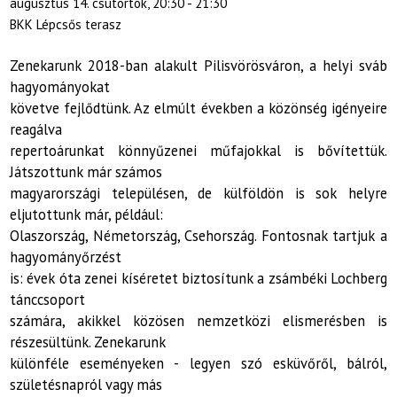
augusztus 14. csütörtök, 20:30 - 21:30
BKK Lépcsős terasz
Zenekarunk 2018-ban alakult Pilisvörösváron, a helyi sváb
hagyományokat
követve fejlődtünk. Az elmúlt években a közönség igényeire
reagálva
repertoárunkat könnyűzenei műfajokkal is bővítettük.
Játszottunk már számos
magyarországi településen, de külföldön is sok helyre
eljutottunk már, például:
Olaszország, Németország, Csehország. Fontosnak tartjuk a
hagyományőrzést
is: évek óta zenei kíséretet biztosítunk a zsámbéki Lochberg
tánccsoport
számára, akikkel közösen nemzetközi elismerésben is
részesültünk. Zenekarunk
különféle eseményeken - legyen szó esküvőről, bálról,
születésnapról vagy más