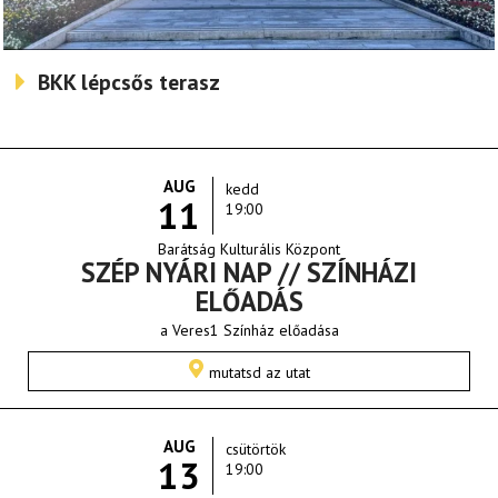
BKK lépcsős terasz
AUG
kedd
11
19:00
Barátság Kulturális Központ
SZÉP NYÁRI NAP // SZÍNHÁZI
ELŐADÁS
a Veres1 Színház előadása
mutatsd az utat
AUG
csütörtök
13
19:00