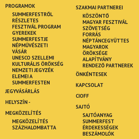
PROGRAMOK
SZAKMAI PARTNEREI
SUMMERFESTRŐL
KÖSZÖNTŐ
RÉSZLETES
MAGYAR FESZTIVÁL
FESZTIVÁL PROGRAM
SZÖVETSÉG
GYEREKEK
FORRÁS
SUMMERFESTJE
NÉPTÁNCEGYÜTTES
NÉPMŰVÉSZETI
MAGYAROK
VÁSÁR
ÖRÖKSÉGE
UNESCO SZELLEMI
ALAPÍTVÁNY
KULTURÁLIS ÖRÖKSÉG
RENDEZŐ PARTNEREK
NEMZETI JEGYZÉK
ÖNKÉNTESEK
ELEMEI A
SUMMERFESTEN
KAPCSOLAT
JEGYVÁSÁRLÁS
CIOFF
HELYSZÍN -
SAJTÓ
MEGKÖZELÍTÉS
SAJTÓANYAG
MEGKÖZELÍTÉS
SUMMERFEST
SZÁZHALOMBATTA
ÉRDEKESSÉGEK
BESZÁMOLÓK