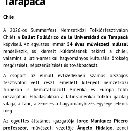
Tarapacá
Chile
A 2026-os Summerfest Nemzetközi Folklórfesztiválon
Chilét a
Ballet Folklórico de la Universidad de Tarapacá
képviseli. Az együttes immár
54 éves művészeti múlttal
rendelkezik, és kiemelt küldetésének tekinti a chilei,
valamint a latin-amerikai hagyományos kulturális örökség
megőrzését, népszerűsítését és továbbadását.
A csoport az elmúlt évtizedekben számos országos
fesztiválon vett részt, emellett kiterjedt nemzetközi
turnékon is bemutatkozott Amerika és Európa több
országában. Előadásaikban a latin-amerikai folklór gazdag
világa, a tánc, a zene és a hagyományőrzés egysége jelenik
meg.
Az együttes általános igazgatója
Jorge Maníquez Picero
professzor
, művészeti vezetője
Ángelo Hidalgo
, zenei