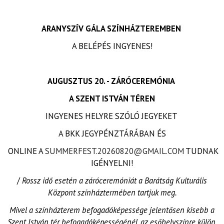
ARANYSZÍV GÁLA SZÍNHÁZTEREMBEN
A BELÉPÉS INGYENES!
AUGUSZTUS 20. - ZÁRÓCEREMÓNIA
A SZENT ISTVÁN TÉREN
INGYENES HELYRE SZÓLÓ JEGYEKET
A BKK JEGYPÉNZTÁRÁBAN ÉS
ONLINE A
SUMMERFEST.20260820@GMAIL.COM
TUDNAK
IGÉNYELNI!
/
Rossz idő esetén a záróceremóniát a Barátság Kulturális
Központ színháztermében tartjuk meg.
Mivel a színházterem befogadóképessége jelentősen kisebb a
Szent István tér befogadóképességénél, az esőhelyszínre külön,