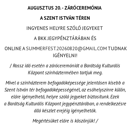
AUGUSZTUS 20. - ZÁRÓCEREMÓNIA
A SZENT ISTVÁN TÉREN
INGYENES HELYRE SZÓLÓ JEGYEKET
A BKK JEGYPÉNZTÁRÁBAN ÉS
ONLINE A
SUMMERFEST.20260820@GMAIL.COM
TUDNAK
IGÉNYELNI!
/
Rossz idő esetén a záróceremóniát a Barátság Kulturális
Központ színháztermében tartjuk meg.
Mivel a színházterem befogadóképessége jelentősen kisebb a
Szent István tér befogadóképességénél, az esőhelyszínre külön,
előre igényelhető, helyre szóló jegyeket biztosítunk. Ezek
a Barátság Kulturális Központ jegypénztárában, a rendelkezésre
álló készlet erejéig igényelhetők.
Megértésüket előre is köszönjük! /