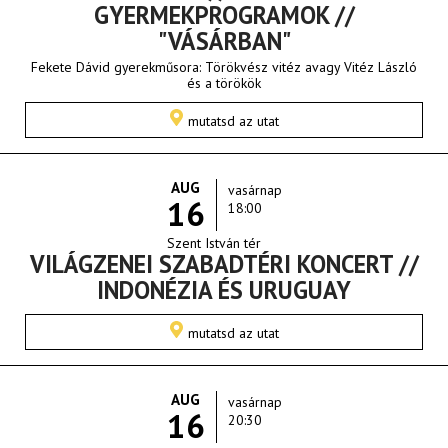
GYERMEKPROGRAMOK //
"VÁSÁRBAN"
Fekete Dávid gyerekműsora: Törökvész vitéz avagy Vitéz László
és a törökök
mutatsd az utat
AUG
vasárnap
16
18:00
Szent István tér
VILÁGZENEI SZABADTÉRI KONCERT //
INDONÉZIA ÉS URUGUAY
mutatsd az utat
AUG
vasárnap
16
20:30