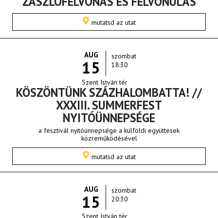
ZÁSZLÓFELVONÁS ÉS FELVONULÁS
mutatsd az utat
AUG
szombat
15
18:30
Szent István tér
KÖSZÖNTÜNK SZÁZHALOMBATTA! //
XXXIII. SUMMERFEST
NYITÓÜNNEPSÉGE
a fesztivál nyitóünnepsége a külföldi együttesek
közreműködésével
mutatsd az utat
AUG
szombat
15
20:30
Szent István tér