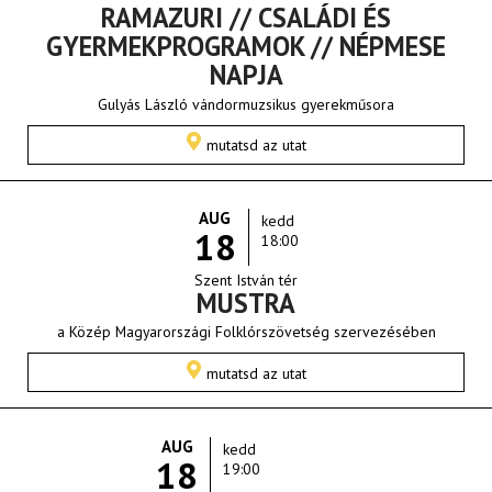
RAMAZURI // CSALÁDI ÉS
GYERMEKPROGRAMOK // NÉPMESE
NAPJA
Gulyás László vándormuzsikus gyerekműsora
mutatsd az utat
AUG
kedd
18
18:00
Szent István tér
MUSTRA
a Közép Magyarországi Folklórszövetség szervezésében
mutatsd az utat
AUG
kedd
18
19:00