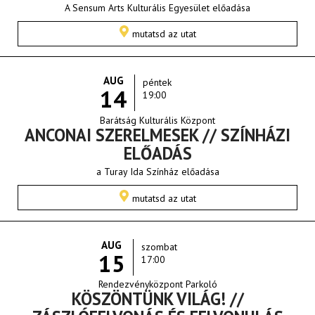
A Sensum Arts Kulturális Egyesület előadása
mutatsd az utat
AUG
péntek
14
19:00
Barátság Kulturális Központ
ANCONAI SZERELMESEK // SZÍNHÁZI
ELŐADÁS
a Turay Ida Színház előadása
mutatsd az utat
AUG
szombat
15
17:00
Rendezvényközpont Parkoló
KÖSZÖNTÜNK VILÁG! //