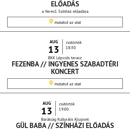
ELŐADÁS
a Veres1 Színház előadása
mutatsd az utat
AUG
csütörtök
13
18:30
BKK Lépcsős terasz
FEZENBA // INGYENES SZABADTÉRI
KONCERT
mutatsd az utat
AUG
csütörtök
13
19:00
Barátság Kulturális Központ
GÜL BABA // SZÍNHÁZI ELŐADÁS