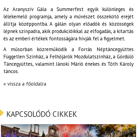
Az Aranyszív Gála a Summerfest egyik különleges és
lélekemelő programja, amely a művészet összekötő erejét
állítja középpontba. A gálán olyan előadók és közösségek
lépnek színpadra, akik produkcióikkal az elfogadás, a kitartás
és az emberi értékek fontosságára hívják fel a figyelmet.
A műsorban közreműködik a Forrás Néptáncegyüttes
Független Színház, a Felhőjárók Mozdulatszínház, a Gördülő
Táncegyüttes, valamint Jánoki Márió énekes és Tóth Károly
táncos.
« vissza a főoldalra
KAPCSOLÓDÓ CIKKEK