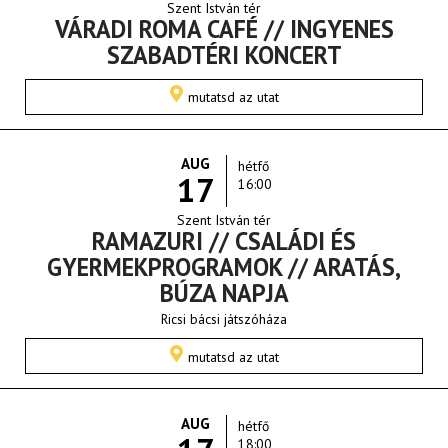
Szent István tér
VÁRADI ROMA CAFÉ // INGYENES
SZABADTÉRI KONCERT
mutatsd az utat
AUG
hétfő
17
16:00
Szent István tér
RAMAZURI // CSALÁDI ÉS
GYERMEKPROGRAMOK // ARATÁS,
BÚZA NAPJA
Ricsi bácsi játszóháza
mutatsd az utat
AUG
hétfő
18:00