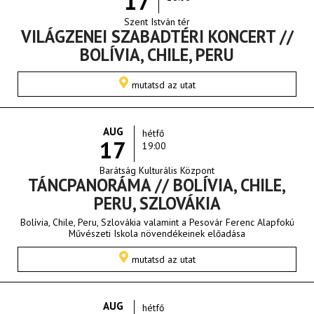
17
Szent István tér
VILÁGZENEI SZABADTÉRI KONCERT //
BOLÍVIA, CHILE, PERU
mutatsd az utat
AUG
hétfő
17
19:00
Barátság Kulturális Központ
TÁNCPANORÁMA // BOLÍVIA, CHILE,
PERU, SZLOVÁKIA
Bolívia, Chile, Peru, Szlovákia valamint a Pesovár Ferenc Alapfokú
Művészeti Iskola növendékeinek előadása
mutatsd az utat
AUG
hétfő