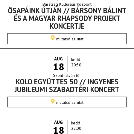
Barátság Kulturális Központ
ŐSAPÁINK ÚTJÁN // BÁRSONY BÁLINT
ÉS A MAGYAR RHAPSODY PROJEKT
KONCERTJE
mutatsd az utat
AUG
kedd
18
20:30
Szent István tér
KOLO EGYÜTTES 50 // INGYENES
JUBILEUMI SZABADTÉRI KONCERT
mutatsd az utat
AUG
kedd
18
22:00