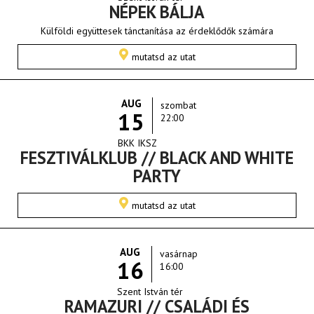
NÉPEK BÁLJA
Külföldi együttesek tánctanítása az érdeklődők számára
mutatsd az utat
AUG
szombat
15
22:00
BKK IKSZ
FESZTIVÁLKLUB // BLACK AND WHITE
PARTY
mutatsd az utat
AUG
vasárnap
16
16:00
Szent István tér
RAMAZURI // CSALÁDI ÉS