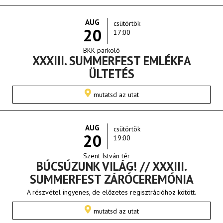
AUG
csütörtök
20
17:00
BKK parkoló
XXXIII. SUMMERFEST EMLÉKFA
ÜLTETÉS
mutatsd az utat
AUG
csütörtök
20
19:00
Szent István tér
BÚCSÚZUNK VILÁG! // XXXIII.
SUMMERFEST ZÁRÓCEREMÓNIA
A részvétel ingyenes, de előzetes regisztrációhoz kötött.
mutatsd az utat