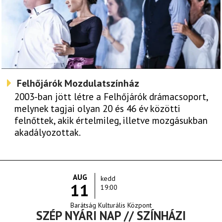
Felhőjárók Mozdulatszínház
2003-ban jött létre a Felhőjárók drámacsoport,
melynek tagjai olyan 20 és 46 év közötti
felnőttek, akik értelmileg, illetve mozgásukban
akadályozottak.
AUG
kedd
11
19:00
Barátság Kulturális Központ
SZÉP NYÁRI NAP // SZÍNHÁZI