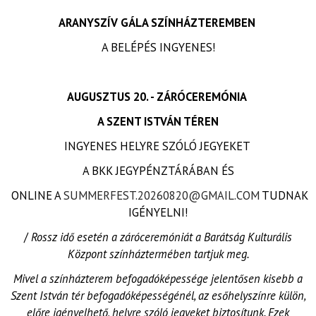
ARANYSZÍV GÁLA SZÍNHÁZTEREMBEN
A BELÉPÉS INGYENES!
AUGUSZTUS 20. - ZÁRÓCEREMÓNIA
A SZENT ISTVÁN TÉREN
INGYENES HELYRE SZÓLÓ JEGYEKET
A BKK JEGYPÉNZTÁRÁBAN ÉS
ONLINE A
SUMMERFEST.20260820@GMAIL.COM
TUDNAK
IGÉNYELNI!
/
Rossz idő esetén a záróceremóniát a Barátság Kulturális
Központ színháztermében tartjuk meg.
Mivel a színházterem befogadóképessége jelentősen kisebb a
Szent István tér befogadóképességénél, az esőhelyszínre külön,
előre igényelhető, helyre szóló jegyeket biztosítunk. Ezek