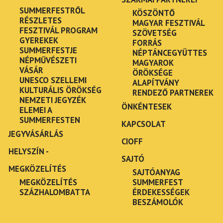
SUMMERFESTRŐL
KÖSZÖNTŐ
RÉSZLETES
MAGYAR FESZTIVÁL
FESZTIVÁL PROGRAM
SZÖVETSÉG
GYEREKEK
FORRÁS
SUMMERFESTJE
NÉPTÁNCEGYÜTTES
NÉPMŰVÉSZETI
MAGYAROK
VÁSÁR
ÖRÖKSÉGE
UNESCO SZELLEMI
ALAPÍTVÁNY
KULTURÁLIS ÖRÖKSÉG
RENDEZŐ PARTNEREK
NEMZETI JEGYZÉK
ÖNKÉNTESEK
ELEMEI A
SUMMERFESTEN
KAPCSOLAT
JEGYVÁSÁRLÁS
CIOFF
HELYSZÍN -
SAJTÓ
MEGKÖZELÍTÉS
SAJTÓANYAG
MEGKÖZELÍTÉS
SUMMERFEST
SZÁZHALOMBATTA
ÉRDEKESSÉGEK
BESZÁMOLÓK