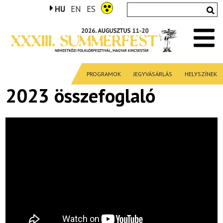
HU
EN
ES
PROGRAMOK
JEGYVÁSÁRLÁS
HELYSZÍNEK
2023 összefoglaló