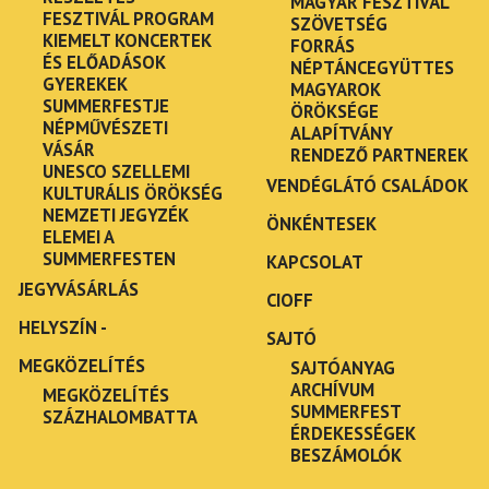
MAGYAR FESZTIVÁL
FESZTIVÁL PROGRAM
SZÖVETSÉG
KIEMELT KONCERTEK
FORRÁS
ÉS ELŐADÁSOK
NÉPTÁNCEGYÜTTES
GYEREKEK
MAGYAROK
SUMMERFESTJE
ÖRÖKSÉGE
NÉPMŰVÉSZETI
ALAPÍTVÁNY
VÁSÁR
RENDEZŐ PARTNEREK
UNESCO SZELLEMI
VENDÉGLÁTÓ CSALÁDOK
KULTURÁLIS ÖRÖKSÉG
NEMZETI JEGYZÉK
ÖNKÉNTESEK
ELEMEI A
SUMMERFESTEN
KAPCSOLAT
JEGYVÁSÁRLÁS
CIOFF
HELYSZÍN -
SAJTÓ
MEGKÖZELÍTÉS
SAJTÓANYAG
ARCHÍVUM
MEGKÖZELÍTÉS
SUMMERFEST
SZÁZHALOMBATTA
ÉRDEKESSÉGEK
BESZÁMOLÓK