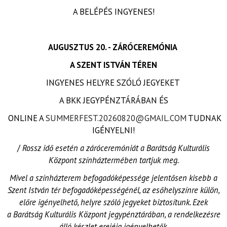
A BELÉPÉS INGYENES!
AUGUSZTUS 20. - ZÁRÓCEREMÓNIA
A SZENT ISTVÁN TÉREN
INGYENES HELYRE SZÓLÓ JEGYEKET
A BKK JEGYPÉNZTÁRÁBAN ÉS
ONLINE A
SUMMERFEST.20260820@GMAIL.COM
TUDNAK
IGÉNYELNI!
/
Rossz idő esetén a záróceremóniát a Barátság Kulturális
Központ színháztermében tartjuk meg.
Mivel a színházterem befogadóképessége jelentősen kisebb a
Szent István tér befogadóképességénél, az esőhelyszínre külön,
előre igényelhető, helyre szóló jegyeket biztosítunk. Ezek
a Barátság Kulturális Központ jegypénztárában, a rendelkezésre
álló készlet erejéig igényelhetők.