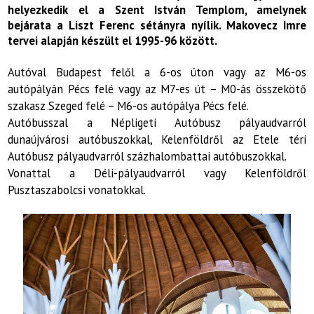
helyezkedik el a Szent István Templom, amelynek
bejárata a Liszt Ferenc sétányra nyílik. Makovecz Imre
tervei alapján készült el 1995-96 között.
Autóval Budapest felől a 6-os úton vagy az M6-os
autópályán Pécs felé vagy az M7-es út – M0-ás összekötő
szakasz Szeged felé – M6-os autópálya Pécs felé.
Autóbusszal a Népligeti Autóbusz pályaudvarról
dunaújvárosi autóbuszokkal, Kelenföldről az Etele téri
Autóbusz pályaudvarról százhalombattai autóbuszokkal.
Vonattal a Déli-pályaudvarról vagy Kelenföldről
Pusztaszabolcsi vonatokkal.