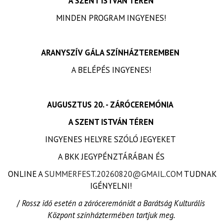
A SZENT ISTVÁN TÉREN
MINDEN PROGRAM INGYENES!
ARANYSZÍV GÁLA SZÍNHÁZTEREMBEN
A BELÉPÉS INGYENES!
AUGUSZTUS 20. - ZÁRÓCEREMÓNIA
A SZENT ISTVÁN TÉREN
INGYENES HELYRE SZÓLÓ JEGYEKET
A BKK JEGYPÉNZTÁRÁBAN ÉS
ONLINE A
SUMMERFEST.20260820@GMAIL.COM
TUDNAK
IGÉNYELNI!
/
Rossz idő esetén a záróceremóniát a Barátság Kulturális
Központ színháztermében tartjuk meg.