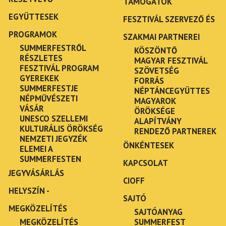
TÁMOGATÓK
EGYÜTTESEK
FESZTIVÁL SZERVEZŐ ÉS
PROGRAMOK
SZAKMAI PARTNEREI
SUMMERFESTRŐL
KÖSZÖNTŐ
RÉSZLETES
MAGYAR FESZTIVÁL
FESZTIVÁL PROGRAM
SZÖVETSÉG
GYEREKEK
FORRÁS
SUMMERFESTJE
NÉPTÁNCEGYÜTTES
NÉPMŰVÉSZETI
MAGYAROK
VÁSÁR
ÖRÖKSÉGE
UNESCO SZELLEMI
ALAPÍTVÁNY
KULTURÁLIS ÖRÖKSÉG
RENDEZŐ PARTNEREK
NEMZETI JEGYZÉK
ÖNKÉNTESEK
ELEMEI A
SUMMERFESTEN
KAPCSOLAT
JEGYVÁSÁRLÁS
CIOFF
HELYSZÍN -
SAJTÓ
MEGKÖZELÍTÉS
SAJTÓANYAG
MEGKÖZELÍTÉS
SUMMERFEST