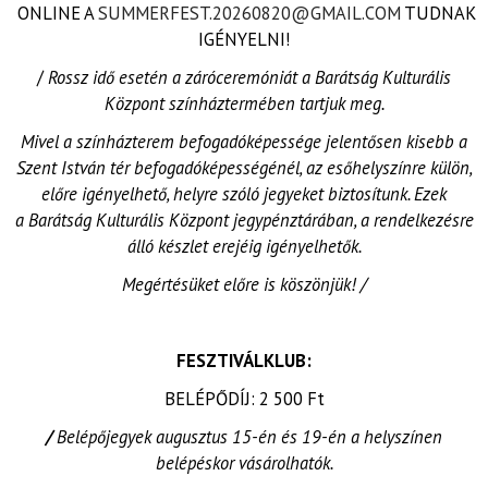
ONLINE A
SUMMERFEST.20260820@GMAIL.COM
TUDNAK
IGÉNYELNI!
/
Rossz idő esetén a záróceremóniát a Barátság Kulturális
Központ színháztermében tartjuk meg.
Mivel a színházterem befogadóképessége jelentősen kisebb a
Szent István tér befogadóképességénél, az esőhelyszínre külön,
előre igényelhető, helyre szóló jegyeket biztosítunk. Ezek
a Barátság Kulturális Központ jegypénztárában, a rendelkezésre
álló készlet erejéig igényelhetők.
Megértésüket előre is köszönjük! /
FESZTIVÁLKLUB:
BELÉPŐDÍJ: 2 500 Ft
/
Belépőjegyek augusztus 15-én és 19-én a helyszínen
belépéskor vásárolhatók.