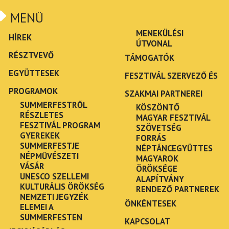
MENÜ
MENEKÜLÉSI
HÍREK
ÚTVONAL
RÉSZTVEVŐ
TÁMOGATÓK
EGYÜTTESEK
FESZTIVÁL SZERVEZŐ ÉS
PROGRAMOK
SZAKMAI PARTNEREI
SUMMERFESTRŐL
KÖSZÖNTŐ
RÉSZLETES
MAGYAR FESZTIVÁL
FESZTIVÁL PROGRAM
SZÖVETSÉG
GYEREKEK
FORRÁS
SUMMERFESTJE
NÉPTÁNCEGYÜTTES
NÉPMŰVÉSZETI
MAGYAROK
VÁSÁR
ÖRÖKSÉGE
UNESCO SZELLEMI
ALAPÍTVÁNY
KULTURÁLIS ÖRÖKSÉG
RENDEZŐ PARTNEREK
NEMZETI JEGYZÉK
ÖNKÉNTESEK
ELEMEI A
SUMMERFESTEN
KAPCSOLAT