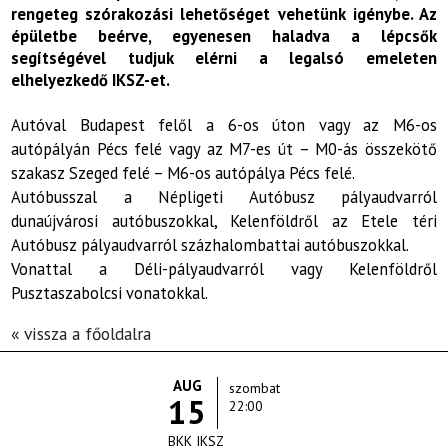
rengeteg szórakozási lehetőséget vehetünk igénybe. Az
épületbe beérve, egyenesen haladva a lépcsők
segítségével tudjuk elérni a legalsó emeleten
elhelyezkedő IKSZ-et.
Autóval Budapest felől a 6-os úton vagy az M6-os
autópályán Pécs felé vagy az M7-es út – M0-ás összekötő
szakasz Szeged felé – M6-os autópálya Pécs felé.
Autóbusszal a Népligeti Autóbusz pályaudvarról
dunaújvárosi autóbuszokkal, Kelenföldről az Etele téri
Autóbusz pályaudvarról százhalombattai autóbuszokkal.
Vonattal a Déli-pályaudvarról vagy Kelenföldről
Pusztaszabolcsi vonatokkal.
« vissza a főoldalra
AUG
szombat
15
22:00
BKK IKSZ